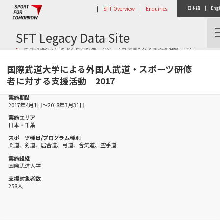
|
SFT Overview
|
Enquiries
日本語
|
Engl
SFT Legacy Data Site
Home
Activity Report
国際武道大学による外国人武道・スポーツ研修者に対する支援活動 2017
国際武道大学による外国人武道・スポーツ研修
者に対する支援活動 2017
実施期間
2017年4月1日～2018年3月31日
実施エリア
日本・千葉
スポーツ種目/プログラム種別
柔道、剣道、居合道、弓道、合気道、空手道
実施組織
国際武道大学
支援対象者数
258人