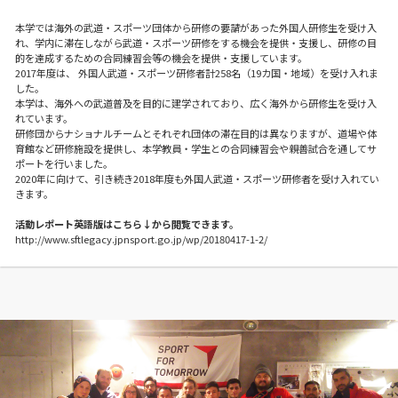
本学では海外の武道・スポーツ団体から研修の要請があった外国人研修生を受け入
れ、学内に滞在しながら武道・スポーツ研修をする機会を提供・支援し、研修の目
的を達成するための合同練習会等の機会を提供・支援しています。
2017年度は、 外国人武道・スポーツ研修者計258名（19カ国・地域）を受け入れま
した。
本学は、海外への武道普及を目的に建学されており、広く海外から研修生を受け入
れています。
研修団からナショナルチームとそれぞれ団体の滞在目的は異なりますが、道場や体
育館など研修施設を提供し、本学教員・学生との合同練習会や親善試合を通してサ
ポートを行いました。
2020年に向けて、引き続き2018年度も外国人武道・スポーツ研修者を受け入れてい
きます。
活動レポート英語版はこちら↓から閲覧できます。
http://www.sftlegacy.jpnsport.go.jp/wp/20180417-1-2/