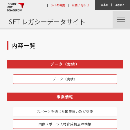
|
SFTの概要
|
お問い合わせ
日本語
|
English
SFT レガシーデータサイト
トップ
内容一覧
データ（実績）
データ（実績）
事業情報
スポーツを通じた国際協力及び交流
国際スポーツ人材育成拠点の構築