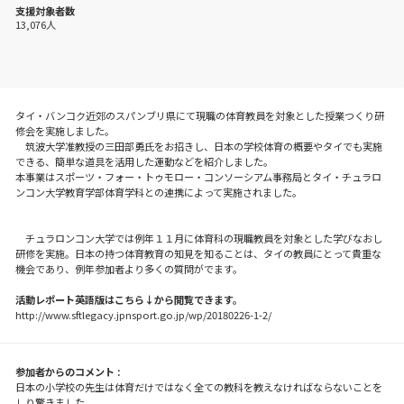
支援対象者数
13,076人
タイ・バンコク近郊のスパンブリ県にて現職の体育教員を対象とした授業つくり研
修会を実施しました。
筑波大学准教授の三田部勇氏をお招きし、日本の学校体育の概要やタイでも実施
できる、簡単な道具を活用した運動などを紹介しました。
本事業はスポーツ・フォー・トゥモロー・コンソーシアム事務局とタイ・チュラロ
ンコン大学教育学部体育学科との連携によって実施されました。
チュラロンコン大学では例年１１月に体育科の現職教員を対象とした学びなおし
研修を実施。日本の持つ体育教育の知見を知ることは、タイの教員にとって貴重な
機会であり、例年参加者より多くの質問がでます。
活動レポート英語版はこちら↓から閲覧できます。
http://www.sftlegacy.jpnsport.go.jp/wp/20180226-1-2/
参加者からのコメント :
日本の小学校の先生は体育だけではなく全ての教科を教えなければならないことを
しり驚きました。