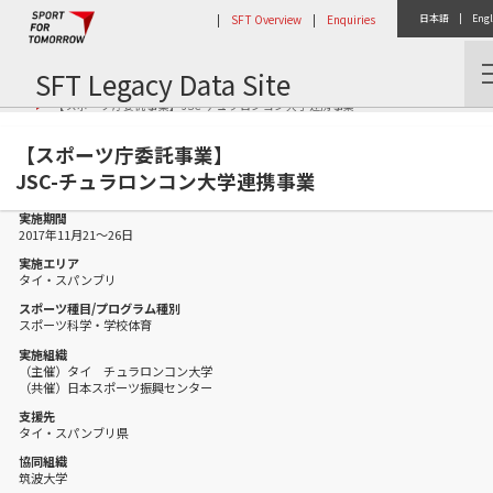
|
SFT Overview
|
Enquiries
日本語
|
Engl
SFT Legacy Data Site
Home
Activity Report
【スポーツ庁委託事業】JSC-チュラロンコン大学連携事業
【スポーツ庁委託事業】
JSC-チュラロンコン大学連携事業
実施期間
2017年11月21〜26日
実施エリア
タイ・スパンブリ
スポーツ種目/プログラム種別
スポーツ科学・学校体育
実施組織
（主催）タイ チュラロンコン大学
（共催）日本スポーツ振興センター
支援先
タイ・スパンブリ県
協同組織
筑波大学