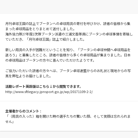
月刊卓球王国の誌上でブータンへの卓球用具の寄付を呼びかけ、読者の皆様から集
まった卓球用品をとりまとめて送付しました。
海外協力隊27年度2次隊ブータン派遣の三浦文香隊員にブータンの卓球事情を寄稿し
ていただき、「月刊卓球王国」誌上で紹介しました。
新しい用具の入手が困難だということを知り、「ブータンの卓球仲間へ卓球用品を
送ろう」と募集したところ、読者の皆様から多くの卓球用品が集まりました。日本
の卓球用品はブータンの方々に喜んでいただけたようです。
ご協力いただいた読者の方々へは、ブータン卓球連盟からのお礼状と現地からの写
真を弊社よりお届けしました。
活動レポート英語版はこちら↓から閲覧できます。
http://www.sftlegacy.jpnsport.go.jp/wp/20171109-2-2/
主催者からのコメント :
「（用具の入った）箱を開けた時の選手たちの驚いた顔、そして笑顔は忘れられま
せん」