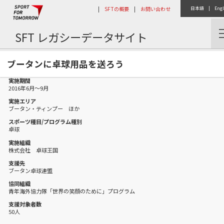
|
SFTの概要
|
お問い合わせ
日本語
|
Engl
SFT レガシーデータサイト
トップ
活動レポート
ブータンに卓球用品を送ろう
ブータンに卓球用品を送ろう
実施期間
2016年6月〜9月
実施エリア
ブータン・ティンプー ほか
スポーツ種目/プログラム種別
卓球
実施組織
株式会社 卓球王国
支援先
ブータン卓球連盟
協同組織
青年海外協力隊「世界の笑顔のために」プログラム
支援対象者数
50人