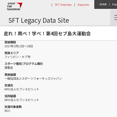
|
SFT Overview
|
Enquiries
日本語
|
Engl
SFT Legacy Data Site
Home
Activity Report
走れ！跳べ！学べ！第4回セブ島大運動会
走れ！跳べ！学べ！第4回セブ島大運動会
実施期間
2017年3月21日〜28日
実施エリア
フィリピン・セブ市
スポーツ種目/プログラム種別
運動会
実施組織
一般社団法人スポーツフォーキッズジャパン
支援先
NPO法人セブンスピリット
協同組織
NPO法人セブンスピリット
支援対象者数
80人