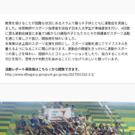
教育を受けることが困難な状況にあるスラムで暮らす子供とともに運動会を実施し
ました。体育教師やスポーツ指導者を目指す日本人大学生が準備運営を行い、4日間
に渡る運動会練習と本番で5歳から15歳程の子どもたちとその保護者がスポーツ活動
を通じて楽しさや喜び、開放感を味わいました。
本事業は途上国のスポーツ支援を目的とし、スポーツ活動を通じてライフスキルを
養えるようになることに関心があります。運動会の開催をきっかけに運動やスポー
ツの楽しさを味わい、周囲の人とコミュニケーションをしたり、協力することの大
切さを知り、思考力や判断力を高めることにつなげてほしいと願っています。
活動レポート英語版はこちら↓から閲覧できます。
http://www.sftlegacy.jpnsport.go.jp/wp/2017051102-2-2/