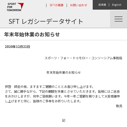
|
SFTの概要
|
お問い合わせ
日本語
|
English
SFT レガシーデータサイト
トップ
ニュース
年末年始休業のお知らせ
年末年始休業のお知らせ
2020年12月21日
スポーツ・フォー・トゥモロー・コンソーシアム事務局
年末年始休業のお知らせ
拝啓 師走の候、ますますご健勝のこととお喜び申し上げます。
さて、誠に勝手ながら、下記の期間を休業とさせていただきます。皆様にはご迷惑
をおかけしますが、何卒ご容赦願います。今年一年ご愛顧を賜りまして大変感謝申
し上げますと伴に、皆様のご多幸をお祈りいたします。
敬具
記