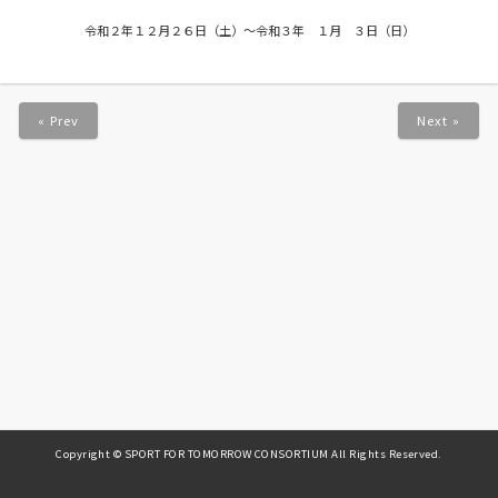
令和２年１２月２６日（土）〜令和３年 １月 ３日（日）
« Prev
Next »
Copyright © SPORT FOR TOMORROW CONSORTIUM All Rights Reserved.