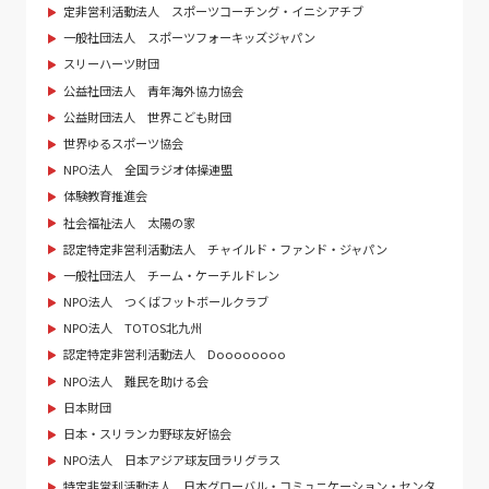
定非営利活動法人 スポーツコーチング・イニシアチブ
一般社団法人 スポーツフォーキッズジャパン
スリーハーツ財団
公益社団法人 青年海外協力協会
公益財団法人 世界こども財団
世界ゆるスポーツ協会
NPO法人 全国ラジオ体操連盟
体験教育推進会
社会福祉法人 太陽の家
認定特定非営利活動法人 チャイルド・ファンド・ジャパン
一般社団法人 チーム・ケーチルドレン
NPO法人 つくばフットボールクラブ
NPO法人 TOTOS北九州
認定特定非営利活動法人 Doooooooo
NPO法人 難民を助ける会
日本財団
日本・スリランカ野球友好協会
NPO法人 日本アジア球友団ラリグラス
特定非営利活動法人 日本グローバル・コミュニケーション・センタ