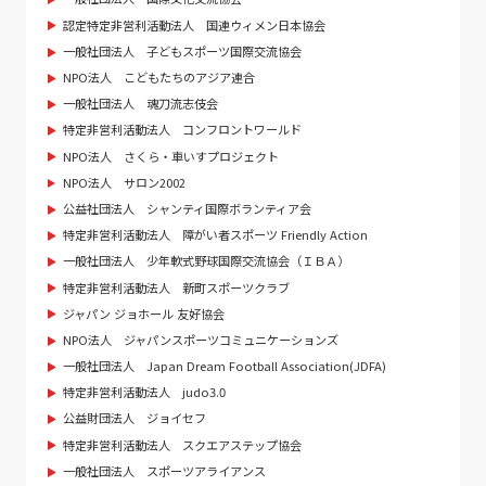
認定特定非営利活動法人 国連ウィメン日本協会
一般社団法人 子どもスポーツ国際交流協会
NPO法人 こどもたちのアジア連合
一般社団法人 魂刀流志伎会
特定非営利活動法人 コンフロントワールド
NPO法人 さくら・車いすプロジェクト
NPO法人 サロン2002
公益社団法人 シャンティ国際ボランティア会
特定非営利活動法人 障がい者スポーツ Friendly Action
一般社団法人 少年軟式野球国際交流協会（ＩＢＡ）
特定非営利活動法人 新町スポーツクラブ
ジャパン ジョホール 友好協会
NPO法人 ジャパンスポーツコミュニケーションズ
一般社団法人 Japan Dream Football Association(JDFA)
特定非営利活動法人 judo3.0
公益財団法人 ジョイセフ
特定非営利活動法人 スクエアステップ協会
一般社団法人 スポーツアライアンス