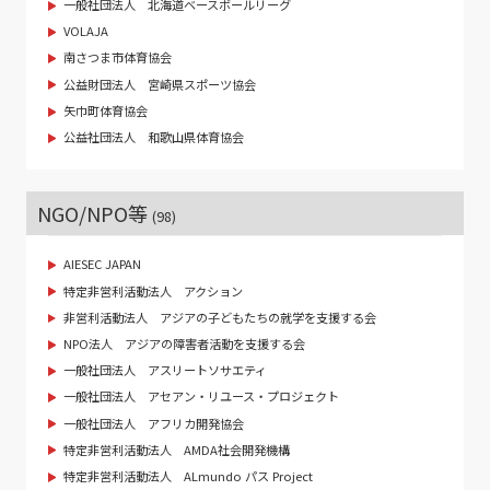
一般社団法人 北海道ベースボールリーグ
VOLAJA
南さつま市体育協会
公益財団法人 宮崎県スポーツ協会
矢巾町体育協会
公益社団法人 和歌山県体育協会
NGO/NPO等
(98)
AIESEC JAPAN
特定非営利活動法人 アクション
非営利活動法人 アジアの子どもたちの就学を支援する会
NPO法人 アジアの障害者活動を支援する会
一般社団法人 アスリートソサエティ
一般社団法人 アセアン・リユース・プロジェクト
一般社団法人 アフリカ開発協会
特定非営利活動法人 AMDA社会開発機構
特定非営利活動法人 ALmundo パス Project