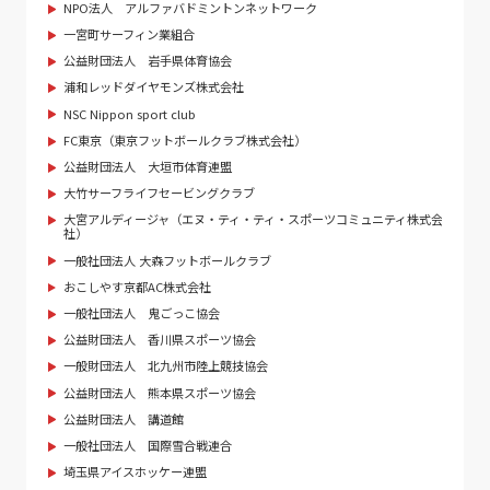
NPO法人 アルファバドミントンネットワーク
一宮町サーフィン業組合
公益財団法人 岩手県体育協会
浦和レッドダイヤモンズ株式会社
NSC Nippon sport club
FC東京（東京フットボールクラブ株式会社）
公益財団法人 大垣市体育連盟
大竹サーフライフセービングクラブ
大宮アルディージャ（エヌ・ティ・ティ・スポーツコミュニティ株式会
社）
一般社団法人 大森フットボールクラブ
おこしやす京都AC株式会社
一般社団法人 鬼ごっこ協会
公益財団法人 香川県スポーツ協会
一般財団法人 北九州市陸上競技協会
公益財団法人 熊本県スポーツ協会
公益財団法人 講道館
一般社団法人 国際雪合戦連合
埼玉県アイスホッケー連盟