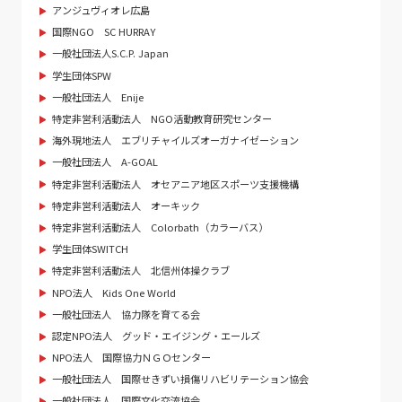
アンジュヴィオレ広島
国際NGO SC HURRAY
一般社団法人S.C.P. Japan
学生団体SPW
一般社団法人 Enije
特定非営利活動法人 NGO活動教育研究センター
海外現地法人 エブリチャイルズオーガナイゼーション
一般社団法人 A-GOAL
特定非営利活動法人 オセアニア地区スポーツ支援機構
特定非営利活動法人 オーキック
特定非営利活動法人 Colorbath（カラーバス）
学生団体SWITCH
特定非営利活動法人 北信州体操クラブ
NPO法人 Kids One World
一般社団法人 協力隊を育てる会
認定NPO法人 グッド・エイジング・エールズ
NPO法人 国際協力ＮＧＯセンター
一般社団法人 国際せきずい損傷リハビリテーション協会
一般社団法人 国際文化交流協会