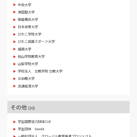
中央大学
津田塾大学
桐蔭横浜大学
日本体育大学
びわこ学院大学
びわこ成蹊スポーツ大学
福岡大学
桃山学院教育大学
山梨学院大学
学校法人 立教学院 立教大学
立命館大学
流通経済大学
その他
(20)
学生国際協力団体CUE
学生団体 SeedA
一般社団法人 グローバル教育推進プロジェクト