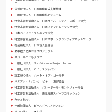
ー
公益財団法人 日本国際育成支援機構
一般財団法人 日本国際協力システム
特定非営利活動法人 日本ダイバーシティ・スポーツ協会
特定非営利活動法人 日本ファンドレイジング協会
日本ベアフットランニング協会
特定非営利活動法人 日本スポーツボランティアネットワーク
社会福祉法人 日本盲人会連合
熱中症予防声かけプロジェクト
ネパールこどもクラブ
一般社団法人 Non-Violence Project Japan
一般社団法人 ハビリスジャパン
認定NPO法人 ハート・オブ・ゴールド
バヌアツ・ナバンガ ピキニニ友好協会
特定非営利活動法人 バレーボール・モントリオール会
特定非営利活動法人 東北海道スポーツコミッション
Peace Boat
一般社団法人 ピースボールアクション
ＮＰＯ法人 フォルダ