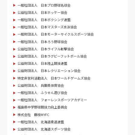
一般社団法人 日本プロ野球名球会
公益社団法人 日本ホッケー協会
一般社団法人 日本ボクシング連盟
一般社団法人 日本マスターズ水泳協会
一般財団法人 日本モーターサイクルスポーツ協会
一般社団法人 日本ろう野球協会
公益社団法人 日本ライフル射撃協会
公益財団法人 日本ラグビーフットボール協会
公益財団法人 日本陸上競技連盟
公益財団法人 日本レクリエーション協会
特定非営利活動法人 日本ワールドゲームズ協会
公益財団法人 兵庫県体育協会
一般社団法人 ふうせん遊び協会
一般社団法人 フォーレンスポーツアカデミー
福島県中学野球競技力向上委員会
株式会社 藤枝MYFC
一般社団法人 北海道柔道連盟
公益財団法人 北海道スポーツ協会