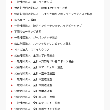
一般社団法人 埼玉ライオンズ
特定非営利活動法人 静岡FIDサッカー連盟
特定非営利活動法人 しずおか障がい者フライングディスク協会
株式会社 志道館
一般社団法人 渋谷インターナショナルラグビークラブ
下関市セーリング連盟
一般社団法人 ジャパンタッチ協会
公益財団法人 スペシャルオリンピックス日本
ＮＰＯ法人 スマイルクラブ
公益社団法人 全国大学体育連合
一般社団法人 全日本知的障がい者スポーツ協会
公益社団法人 全日本アーチェリー連盟
公益財団法人 全日本空手道連盟
一般社団法人 全日本空道連盟
一般財団法人 全日本剣道連盟
公益財団法人 全日本柔道連盟
公益財団法人 全日本スキー連盟
一般社団法人 全日本テコンドー協会
公益財団法人 全日本ボウリング協会