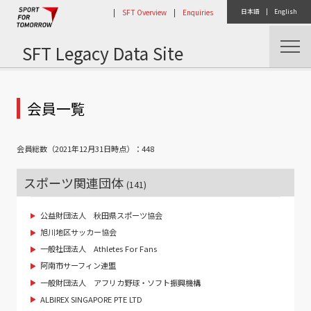
|
SFT Overview
|
Enquiries
日本語
|
English
SFT Legacy Data Site
トップ
コンソーシアム活動
会員一覧
会員総数（2021年12月31日時点）：448
スポーツ関連団体
(141)
公益財団法人 秋田県スポーツ協会
旭川地区サッカー協会
一般社団法人 Athletes For Fans
阿南市サーフィン連盟
一般財団法人 アフリカ野球・ソフト振興機構
ALBIREX SINGAPORE PTE LTD