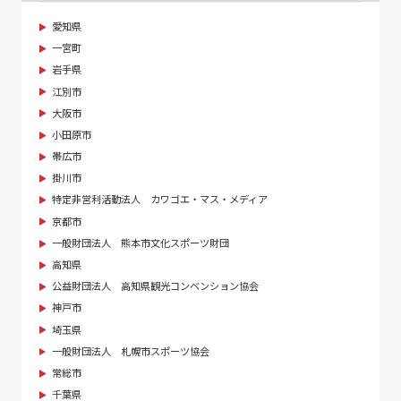
愛知県
一宮町
岩手県
江別市
大阪市
小田原市
帯広市
掛川市
特定非営利活動法人 カワゴエ・マス・メディア
京都市
一般財団法人 熊本市文化スポーツ財団
高知県
公益財団法人 高知県観光コンベンション協会
神戸市
埼玉県
一般財団法人 札幌市スポーツ協会
常総市
千葉県