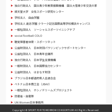
独立行政法人 国立青少年教育振興機構 国立大雪青少年交流の家
順天堂大学 女性スポーツ研究センター
学校法人 自由学園
学校法人 創志学園 クラーク記念国際高等学校横浜キャンパス
一般社団法人 ソーシャルスポーツイニシアチブ
social football COLO
聴覚障害者体育・スポーツネット
公益財団法人 日本財団パラリンピックサポートセンター
公益社団法人 日本青年会議所
独立行政法人 日本学生支援機構
一般財団法人 日本国際協力センター
公益財団法人 はまなす財団
ブラジル日本都道府県人会連合会
ベトナム日本商工会（JBAV）
一般社団法人 ホシノドリームズプロジェクト
防衛省・自衛隊
UN Women日本事務所
Copyright © SPORT FOR TOMORROW CONSORTIUM All Rights Reserved.