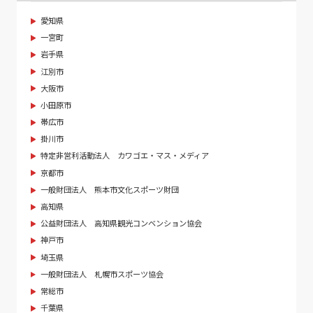
愛知県
一宮町
岩手県
江別市
大阪市
小田原市
帯広市
掛川市
特定非営利活動法人 カワゴエ・マス・メディア
京都市
一般財団法人 熊本市文化スポーツ財団
高知県
公益財団法人 高知県観光コンベンション協会
神戸市
埼玉県
一般財団法人 札幌市スポーツ協会
常総市
千葉県