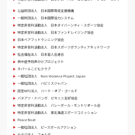
ー
公益財団法人 日本国際育成支援機構
一般財団法人 日本国際協力システム
特定非営利活動法人 日本ダイバーシティ・スポーツ協会
特定非営利活動法人 日本ファンドレイジング協会
日本ベアフットランニング協会
特定非営利活動法人 日本スポーツボランティアネットワーク
社会福祉法人 日本盲人会連合
熱中症予防声かけプロジェクト
ネパールこどもクラブ
一般社団法人 Non-Violence Project Japan
一般社団法人 ハビリスジャパン
認定NPO法人 ハート・オブ・ゴールド
バヌアツ・ナバンガ ピキニニ友好協会
特定非営利活動法人 バレーボール・モントリオール会
特定非営利活動法人 東北海道スポーツコミッション
Peace Boat
一般社団法人 ピースボールアクション
ＮＰＯ法人 フォルダ