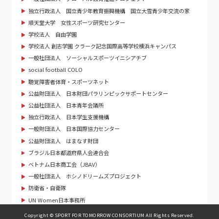
独立行政法人 国立青少年教育振興機構 国立大雪青少年交流の家
順天堂大学 女性スポーツ研究センター
学校法人 自由学園
学校法人 創志学園 クラーク記念国際高等学校横浜キャンパス
一般社団法人 ソーシャルスポーツイニシアチブ
social football COLO
聴覚障害者体育・スポーツネット
公益財団法人 日本財団パラリンピックサポートセンター
公益社団法人 日本青年会議所
独立行政法人 日本学生支援機構
一般財団法人 日本国際協力センター
公益財団法人 はまなす財団
ブラジル日本都道府県人会連合会
ベトナム日本商工会（JBAV）
一般社団法人 ホシノドリームズプロジェクト
防衛省・自衛隊
UN Women日本事務所
Copyright © SPORT FOR TOMORROW CONSORTIUM All Rights Reserved.