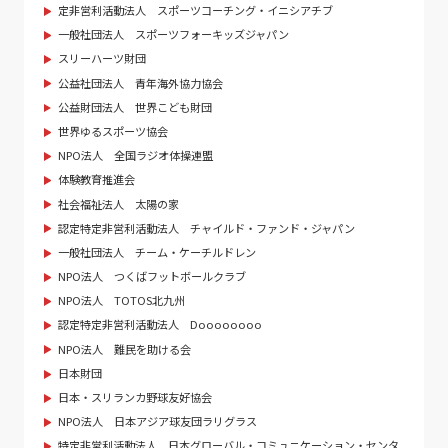
定非営利活動法人 スポーツコーチング・イニシアチブ
一般社団法人 スポーツフォーキッズジャパン
スリーハーツ財団
公益社団法人 青年海外協力協会
公益財団法人 世界こども財団
世界ゆるスポーツ協会
NPO法人 全国ラジオ体操連盟
体験教育推進会
社会福祉法人 太陽の家
認定特定非営利活動法人 チャイルド・ファンド・ジャパン
一般社団法人 チーム・ケーチルドレン
NPO法人 つくばフットボールクラブ
NPO法人 TOTOS北九州
認定特定非営利活動法人 Doooooooo
NPO法人 難民を助ける会
日本財団
日本・スリランカ野球友好協会
NPO法人 日本アジア球友団ラリグラス
特定非営利活動法人 日本グローバル・コミュニケーション・センタ