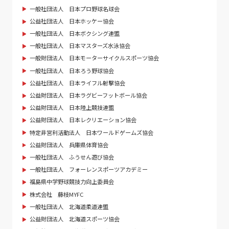
一般社団法人 日本プロ野球名球会
公益社団法人 日本ホッケー協会
一般社団法人 日本ボクシング連盟
一般社団法人 日本マスターズ水泳協会
一般財団法人 日本モーターサイクルスポーツ協会
一般社団法人 日本ろう野球協会
公益社団法人 日本ライフル射撃協会
公益財団法人 日本ラグビーフットボール協会
公益財団法人 日本陸上競技連盟
公益財団法人 日本レクリエーション協会
特定非営利活動法人 日本ワールドゲームズ協会
公益財団法人 兵庫県体育協会
一般社団法人 ふうせん遊び協会
一般社団法人 フォーレンスポーツアカデミー
福島県中学野球競技力向上委員会
株式会社 藤枝MYFC
一般社団法人 北海道柔道連盟
公益財団法人 北海道スポーツ協会