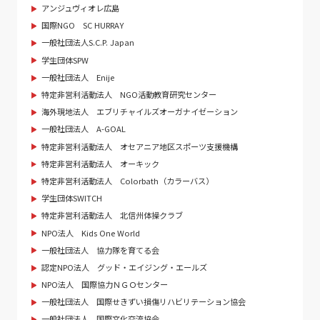
アンジュヴィオレ広島
国際NGO SC HURRAY
一般社団法人S.C.P. Japan
学生団体SPW
一般社団法人 Enije
特定非営利活動法人 NGO活動教育研究センター
海外現地法人 エブリチャイルズオーガナイゼーション
一般社団法人 A-GOAL
特定非営利活動法人 オセアニア地区スポーツ支援機構
特定非営利活動法人 オーキック
特定非営利活動法人 Colorbath（カラーバス）
学生団体SWITCH
特定非営利活動法人 北信州体操クラブ
NPO法人 Kids One World
一般社団法人 協力隊を育てる会
認定NPO法人 グッド・エイジング・エールズ
NPO法人 国際協力ＮＧＯセンター
一般社団法人 国際せきずい損傷リハビリテーション協会
一般社団法人 国際文化交流協会