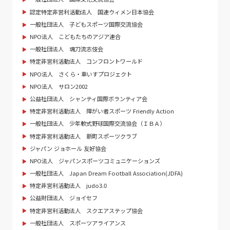
認定特定非営利活動法人 国連ウィメン日本協会
一般社団法人 子どもスポーツ国際交流協会
NPO法人 こどもたちのアジア連合
一般社団法人 魂刀流志伎会
特定非営利活動法人 コンフロントワールド
NPO法人 さくら・車いすプロジェクト
NPO法人 サロン2002
公益社団法人 シャンティ国際ボランティア会
特定非営利活動法人 障がい者スポーツ Friendly Action
一般社団法人 少年軟式野球国際交流協会（ＩＢＡ）
特定非営利活動法人 新町スポーツクラブ
ジャパン ジョホール 友好協会
NPO法人 ジャパンスポーツコミュニケーションズ
一般社団法人 Japan Dream Football Association(JDFA)
特定非営利活動法人 judo3.0
公益財団法人 ジョイセフ
特定非営利活動法人 スクエアステップ協会
一般社団法人 スポーツアライアンス