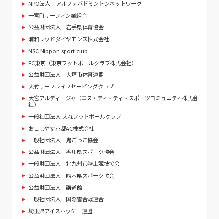
NPO法人 アルファバドミントンネットワーク
一宮町サーフィン業組合
公益財団法人 岩手県体育協会
浦和レッドダイヤモンズ株式会社
NSC Nippon sport club
FC東京（東京フットボールクラブ株式会社）
公益財団法人 大垣市体育連盟
大竹サーフライフセービングクラブ
大宮アルディージャ（エヌ・ティ・ティ・スポーツコミュニティ株式会
社）
一般社団法人 大森フットボールクラブ
おこしやす京都AC株式会社
一般社団法人 鬼ごっこ協会
公益財団法人 香川県スポーツ協会
一般財団法人 北九州市陸上競技協会
公益財団法人 熊本県スポーツ協会
公益財団法人 講道館
一般社団法人 国際雪合戦連合
埼玉県アイスホッケー連盟