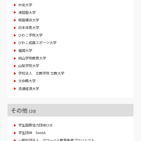
中央大学
津田塾大学
桐蔭横浜大学
日本体育大学
びわこ学院大学
びわこ成蹊スポーツ大学
福岡大学
桃山学院教育大学
山梨学院大学
学校法人 立教学院 立教大学
立命館大学
流通経済大学
その他
(20)
学生国際協力団体CUE
学生団体 SeedA
一般社団法人 グローバル教育推進プロジェクト