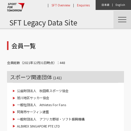
|
SFT Overview
|
Enquiries
日本語
|
English
SFT Legacy Data Site
トップ
コンソーシアム活動
会員一覧
会員総数（2021年12月31日時点）：448
スポーツ関連団体
(141)
公益財団法人 秋田県スポーツ協会
旭川地区サッカー協会
一般社団法人 Athletes For Fans
阿南市サーフィン連盟
一般財団法人 アフリカ野球・ソフト振興機構
ALBIREX SINGAPORE PTE LTD