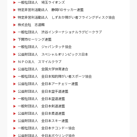
一般社団法人 埼玉ライオンズ
特定非営利活動法人 静岡FIDサッカー連盟
特定非営利活動法人 しずおか障がい者フライングディスク協会
株式会社 志道館
一般社団法人 渋谷インターナショナルラグビークラブ
下関市セーリング連盟
一般社団法人 ジャパンタッチ協会
公益財団法人 スペシャルオリンピックス日本
ＮＰＯ法人 スマイルクラブ
公益社団法人 全国大学体育連合
一般社団法人 全日本知的障がい者スポーツ協会
公益社団法人 全日本アーチェリー連盟
公益財団法人 全日本空手道連盟
一般社団法人 全日本空道連盟
一般財団法人 全日本剣道連盟
公益財団法人 全日本柔道連盟
公益財団法人 全日本スキー連盟
一般社団法人 全日本テコンドー協会
公益財団法人 全日本ボウリング協会