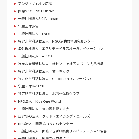
アンジュヴィオレ広島
国際NGO SC HURRAY
一般社団法人S.C.P. Japan
学生団体SPW
一般社団法人 Enije
特定非営利活動法人 NGO活動教育研究センター
海外現地法人 エブリチャイルズオーガナイゼーション
一般社団法人 A-GOAL
特定非営利活動法人 オセアニア地区スポーツ支援機構
特定非営利活動法人 オーキック
特定非営利活動法人 Colorbath（カラーバス）
学生団体SWITCH
特定非営利活動法人 北信州体操クラブ
NPO法人 Kids One World
一般社団法人 協力隊を育てる会
認定NPO法人 グッド・エイジング・エールズ
NPO法人 国際協力ＮＧＯセンター
一般社団法人 国際せきずい損傷リハビリテーション協会
一般社団法人 国際文化交流協会