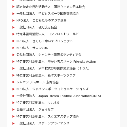
認定特定非営利活動法人 国連ウィメン日本協会
一般社団法人 子どもスポーツ国際交流協会
NPO法人 こどもたちのアジア連合
一般社団法人 魂刀流志伎会
特定非営利活動法人 コンフロントワールド
NPO法人 さくら・車いすプロジェクト
NPO法人 サロン2002
公益社団法人 シャンティ国際ボランティア会
特定非営利活動法人 障がい者スポーツ Friendly Action
一般社団法人 少年軟式野球国際交流協会（ＩＢＡ）
特定非営利活動法人 新町スポーツクラブ
ジャパン ジョホール 友好協会
NPO法人 ジャパンスポーツコミュニケーションズ
一般社団法人 Japan Dream Football Association(JDFA)
特定非営利活動法人 judo3.0
公益財団法人 ジョイセフ
特定非営利活動法人 スクエアステップ協会
一般社団法人 スポーツアライアンス