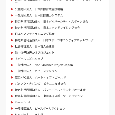
ー
公益財団法人 日本国際育成支援機構
一般財団法人 日本国際協力システム
特定非営利活動法人 日本ダイバーシティ・スポーツ協会
特定非営利活動法人 日本ファンドレイジング協会
日本ベアフットランニング協会
特定非営利活動法人 日本スポーツボランティアネットワーク
社会福祉法人 日本盲人会連合
熱中症予防声かけプロジェクト
ネパールこどもクラブ
一般社団法人 Non-Violence Project Japan
一般社団法人 ハビリスジャパン
認定NPO法人 ハート・オブ・ゴールド
バヌアツ・ナバンガ ピキニニ友好協会
特定非営利活動法人 バレーボール・モントリオール会
特定非営利活動法人 東北海道スポーツコミッション
Peace Boat
一般社団法人 ピースボールアクション
ＮＰＯ法人 フォルダ