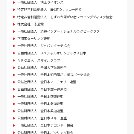
一般社団法人 埼玉ライオンズ
特定非営利活動法人 静岡FIDサッカー連盟
特定非営利活動法人 しずおか障がい者フライングディスク協会
株式会社 志道館
一般社団法人 渋谷インターナショナルラグビークラブ
下関市セーリング連盟
一般社団法人 ジャパンタッチ協会
公益財団法人 スペシャルオリンピックス日本
ＮＰＯ法人 スマイルクラブ
公益社団法人 全国大学体育連合
一般社団法人 全日本知的障がい者スポーツ協会
公益社団法人 全日本アーチェリー連盟
公益財団法人 全日本空手道連盟
一般社団法人 全日本空道連盟
一般財団法人 全日本剣道連盟
公益財団法人 全日本柔道連盟
公益財団法人 全日本スキー連盟
一般社団法人 全日本テコンドー協会
公益財団法人 全日本ボウリング協会