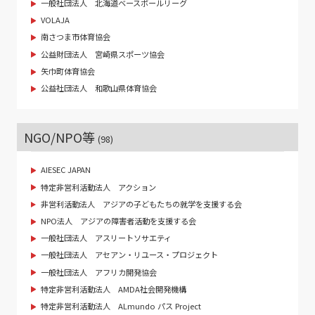
一般社団法人 北海道ベースボールリーグ
VOLAJA
南さつま市体育協会
公益財団法人 宮崎県スポーツ協会
矢巾町体育協会
公益社団法人 和歌山県体育協会
NGO/NPO等
(98)
AIESEC JAPAN
特定非営利活動法人 アクション
非営利活動法人 アジアの子どもたちの就学を支援する会
NPO法人 アジアの障害者活動を支援する会
一般社団法人 アスリートソサエティ
一般社団法人 アセアン・リユース・プロジェクト
一般社団法人 アフリカ開発協会
特定非営利活動法人 AMDA社会開発機構
特定非営利活動法人 ALmundo パス Project