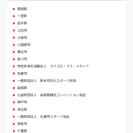
愛知県
一宮町
岩手県
江別市
大阪市
小田原市
帯広市
掛川市
特定非営利活動法人 カワゴエ・マス・メディア
京都市
一般財団法人 熊本市文化スポーツ財団
高知県
公益財団法人 高知県観光コンベンション協会
神戸市
埼玉県
一般財団法人 札幌市スポーツ協会
常総市
千葉県