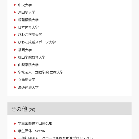
中央大学
津田塾大学
桐蔭横浜大学
日本体育大学
びわこ学院大学
びわこ成蹊スポーツ大学
福岡大学
桃山学院教育大学
山梨学院大学
学校法人 立教学院 立教大学
立命館大学
流通経済大学
その他
(20)
学生国際協力団体CUE
学生団体 SeedA
一般社団法人 グローバル教育推進プロジェクト