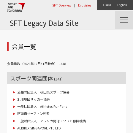
|
SFT Overview
|
Enquiries
日本語
|
English
SFT Legacy Data Site
トップ
コンソーシアム活動
会員一覧
会員総数（2021年12月31日時点）：448
スポーツ関連団体
(141)
公益財団法人 秋田県スポーツ協会
旭川地区サッカー協会
一般社団法人 Athletes For Fans
阿南市サーフィン連盟
一般財団法人 アフリカ野球・ソフト振興機構
ALBIREX SINGAPORE PTE LTD