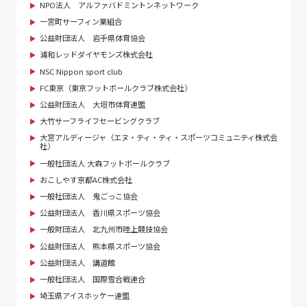
NPO法人 アルファバドミントンネットワーク
一宮町サーフィン業組合
公益財団法人 岩手県体育協会
浦和レッドダイヤモンズ株式会社
NSC Nippon sport club
FC東京（東京フットボールクラブ株式会社）
公益財団法人 大垣市体育連盟
大竹サーフライフセービングクラブ
大宮アルディージャ（エヌ・ティ・ティ・スポーツコミュニティ株式会
社）
一般社団法人 大森フットボールクラブ
おこしやす京都AC株式会社
一般社団法人 鬼ごっこ協会
公益財団法人 香川県スポーツ協会
一般財団法人 北九州市陸上競技協会
公益財団法人 熊本県スポーツ協会
公益財団法人 講道館
一般社団法人 国際雪合戦連合
埼玉県アイスホッケー連盟