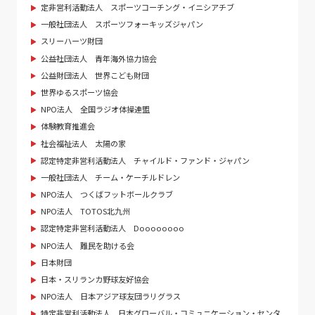
定非営利活動法人 スポーツコーチング・イニシアチブ
一般社団法人 スポーツフォーキッズジャパン
スリーハーツ財団
公益社団法人 青年海外協力協会
公益財団法人 世界こども財団
世界ゆるスポーツ協会
NPO法人 全国ラジオ体操連盟
体験教育推進会
社会福祉法人 太陽の家
認定特定非営利活動法人 チャイルド・ファンド・ジャパン
一般社団法人 チーム・ケーチルドレン
NPO法人 つくばフットボールクラブ
NPO法人 TOTOS北九州
認定特定非営利活動法人 Doooooooo
NPO法人 難民を助ける会
日本財団
日本・スリランカ野球友好協会
NPO法人 日本アジア球友団ラリグラス
特定非営利活動法人 日本グローバル・コミュニケーション・センタ