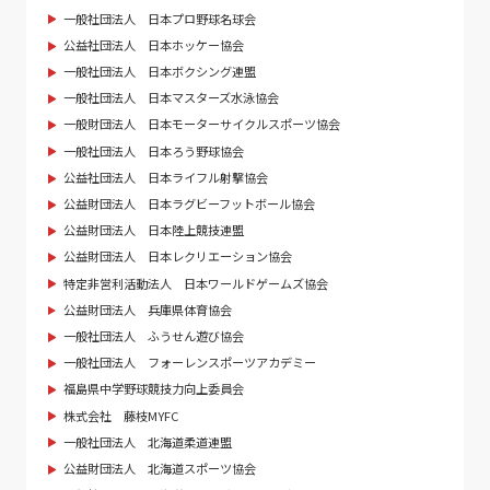
一般社団法人 日本プロ野球名球会
公益社団法人 日本ホッケー協会
一般社団法人 日本ボクシング連盟
一般社団法人 日本マスターズ水泳協会
一般財団法人 日本モーターサイクルスポーツ協会
一般社団法人 日本ろう野球協会
公益社団法人 日本ライフル射撃協会
公益財団法人 日本ラグビーフットボール協会
公益財団法人 日本陸上競技連盟
公益財団法人 日本レクリエーション協会
特定非営利活動法人 日本ワールドゲームズ協会
公益財団法人 兵庫県体育協会
一般社団法人 ふうせん遊び協会
一般社団法人 フォーレンスポーツアカデミー
福島県中学野球競技力向上委員会
株式会社 藤枝MYFC
一般社団法人 北海道柔道連盟
公益財団法人 北海道スポーツ協会