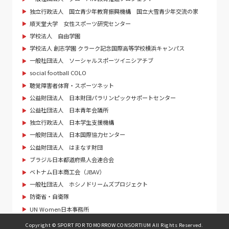
独立行政法人 国立青少年教育振興機構 国立大雪青少年交流の家
順天堂大学 女性スポーツ研究センター
学校法人 自由学園
学校法人 創志学園 クラーク記念国際高等学校横浜キャンパス
一般社団法人 ソーシャルスポーツイニシアチブ
social football COLO
聴覚障害者体育・スポーツネット
公益財団法人 日本財団パラリンピックサポートセンター
公益社団法人 日本青年会議所
独立行政法人 日本学生支援機構
一般財団法人 日本国際協力センター
公益財団法人 はまなす財団
ブラジル日本都道府県人会連合会
ベトナム日本商工会（JBAV）
一般社団法人 ホシノドリームズプロジェクト
防衛省・自衛隊
UN Women日本事務所
Copyright © SPORT FOR TOMORROW CONSORTIUM All Rights Reserved.