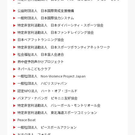
ー
公益財団法人 日本国際育成支援機構
一般財団法人 日本国際協力システム
特定非営利活動法人 日本ダイバーシティ・スポーツ協会
特定非営利活動法人 日本ファンドレイジング協会
日本ベアフットランニング協会
特定非営利活動法人 日本スポーツボランティアネットワーク
社会福祉法人 日本盲人会連合
熱中症予防声かけプロジェクト
ネパールこどもクラブ
一般社団法人 Non-Violence Project Japan
一般社団法人 ハビリスジャパン
認定NPO法人 ハート・オブ・ゴールド
バヌアツ・ナバンガ ピキニニ友好協会
特定非営利活動法人 バレーボール・モントリオール会
特定非営利活動法人 東北海道スポーツコミッション
Peace Boat
一般社団法人 ピースボールアクション
ＮＰＯ法人 フォルダ