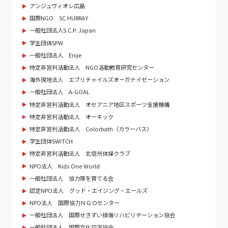
アンジュヴィオレ広島
国際NGO SC HURRAY
一般社団法人S.C.P. Japan
学生団体SPW
一般社団法人 Enije
特定非営利活動法人 NGO活動教育研究センター
海外現地法人 エブリチャイルズオーガナイゼーション
一般社団法人 A-GOAL
特定非営利活動法人 オセアニア地区スポーツ支援機構
特定非営利活動法人 オーキック
特定非営利活動法人 Colorbath（カラーバス）
学生団体SWITCH
特定非営利活動法人 北信州体操クラブ
NPO法人 Kids One World
一般社団法人 協力隊を育てる会
認定NPO法人 グッド・エイジング・エールズ
NPO法人 国際協力ＮＧＯセンター
一般社団法人 国際せきずい損傷リハビリテーション協会
一般社団法人 国際文化交流協会