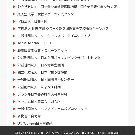
独立行政法人 国立青少年教育振興機構 国立大雪青少年交流の家
順天堂大学 女性スポーツ研究センター
学校法人 自由学園
学校法人 創志学園 クラーク記念国際高等学校横浜キャンパス
一般社団法人 ソーシャルスポーツイニシアチブ
social football COLO
聴覚障害者体育・スポーツネット
公益財団法人 日本財団パラリンピックサポートセンター
公益社団法人 日本青年会議所
独立行政法人 日本学生支援機構
一般財団法人 日本国際協力センター
公益財団法人 はまなす財団
ブラジル日本都道府県人会連合会
ベトナム日本商工会（JBAV）
一般社団法人 ホシノドリームズプロジェクト
防衛省・自衛隊
UN Women日本事務所
Copyright © SPORT FOR TOMORROW CONSORTIUM All Rights Reserved.