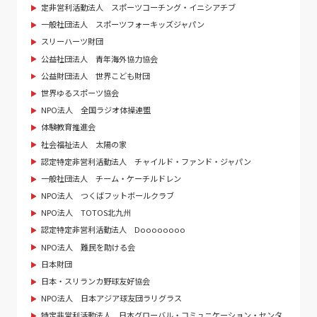
定非営利活動法人 スポーツコーチング・イニシアチブ
一般社団法人 スポーツフォーキッズジャパン
スリーハーツ財団
公益社団法人 青年海外協力協会
公益財団法人 世界こども財団
世界ゆるスポーツ協会
NPO法人 全国ラジオ体操連盟
体験教育推進会
社会福祉法人 太陽の家
認定特定非営利活動法人 チャイルド・ファンド・ジャパン
一般社団法人 チーム・ケーチルドレン
NPO法人 つくばフットボールクラブ
NPO法人 TOTOS北九州
認定特定非営利活動法人 Doooooooo
NPO法人 難民を助ける会
日本財団
日本・スリランカ野球友好協会
NPO法人 日本アジア球友団ラリグラス
特定非営利活動法人 日本グローバル・コミュニケーション・センタ