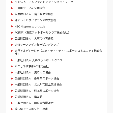
NPO法人 アルファバドミントンネットワーク
一宮町サーフィン業組合
公益財団法人 岩手県体育協会
浦和レッドダイヤモンズ株式会社
NSC Nippon sport club
FC東京（東京フットボールクラブ株式会社）
公益財団法人 大垣市体育連盟
大竹サーフライフセービングクラブ
大宮アルディージャ（エヌ・ティ・ティ・スポーツコミュニティ株式会
社）
一般社団法人 大森フットボールクラブ
おこしやす京都AC株式会社
一般社団法人 鬼ごっこ協会
公益財団法人 香川県スポーツ協会
一般財団法人 北九州市陸上競技協会
公益財団法人 熊本県スポーツ協会
公益財団法人 講道館
一般社団法人 国際雪合戦連合
埼玉県アイスホッケー連盟