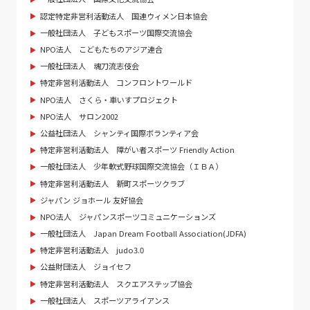
認定特定非営利活動法人 国連ウィメン日本協会
一般社団法人 子どもスポーツ国際交流協会
NPO法人 こどもたちのアジア連合
一般社団法人 魂刀流志伎会
特定非営利活動法人 コンフロントワールド
NPO法人 さくら・車いすプロジェクト
NPO法人 サロン2002
公益社団法人 シャンティ国際ボランティア会
特定非営利活動法人 障がい者スポーツ Friendly Action
一般社団法人 少年軟式野球国際交流協会（ＩＢＡ）
特定非営利活動法人 新町スポーツクラブ
ジャパン ジョホール 友好協会
NPO法人 ジャパンスポーツコミュニケーションズ
一般社団法人 Japan Dream Football Association(JDFA)
特定非営利活動法人 judo3.0
公益財団法人 ジョイセフ
特定非営利活動法人 スクエアステップ協会
一般社団法人 スポーツアライアンス