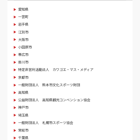
愛知県
一宮町
岩手県
江別市
大阪市
小田原市
帯広市
掛川市
特定非営利活動法人 カワゴエ・マス・メディア
京都市
一般財団法人 熊本市文化スポーツ財団
高知県
公益財団法人 高知県観光コンベンション協会
神戸市
埼玉県
一般財団法人 札幌市スポーツ協会
常総市
千葉県