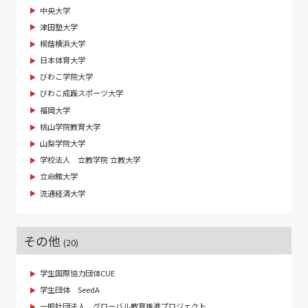
中央大学
津田塾大学
桐蔭横浜大学
日本体育大学
びわこ学院大学
びわこ成蹊スポーツ大学
福岡大学
桃山学院教育大学
山梨学院大学
学校法人 立教学院 立教大学
立命館大学
流通経済大学
その他
(20)
学生国際協力団体CUE
学生団体 SeedA
一般社団法人 グローバル教育推進プロジェクト