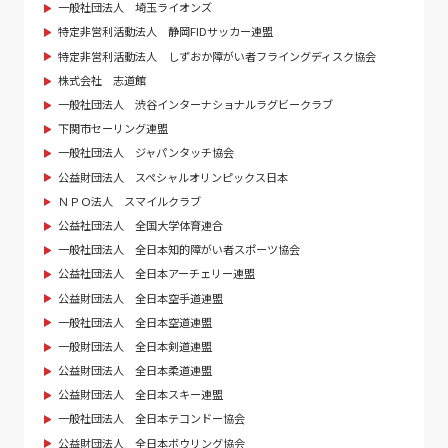
一般社団法人 埼玉ライオンズ
特定非営利活動法人 静岡FIDサッカー連盟
特定非営利活動法人 しずおか障がい者フライングディスク協会
株式会社 志道館
一般社団法人 渋谷インターナショナルラグビークラブ
下関市セーリング連盟
一般社団法人 ジャパンタッチ協会
公益財団法人 スペシャルオリンピックス日本
ＮＰＯ法人 スマイルクラブ
公益社団法人 全国大学体育連合
一般社団法人 全日本知的障がい者スポーツ協会
公益社団法人 全日本アーチェリー連盟
公益財団法人 全日本空手道連盟
一般社団法人 全日本空道連盟
一般財団法人 全日本剣道連盟
公益財団法人 全日本柔道連盟
公益財団法人 全日本スキー連盟
一般社団法人 全日本テコンドー協会
公益財団法人 全日本ボウリング協会