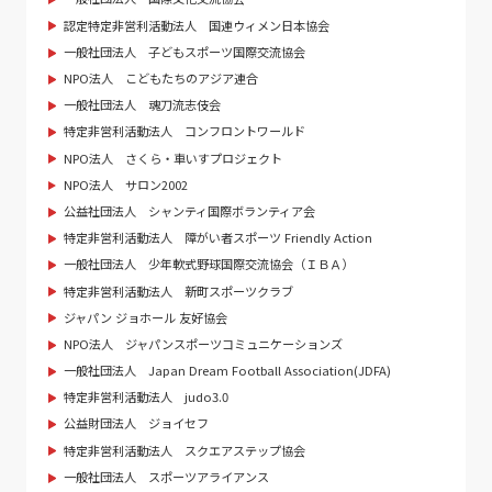
認定特定非営利活動法人 国連ウィメン日本協会
一般社団法人 子どもスポーツ国際交流協会
NPO法人 こどもたちのアジア連合
一般社団法人 魂刀流志伎会
特定非営利活動法人 コンフロントワールド
NPO法人 さくら・車いすプロジェクト
NPO法人 サロン2002
公益社団法人 シャンティ国際ボランティア会
特定非営利活動法人 障がい者スポーツ Friendly Action
一般社団法人 少年軟式野球国際交流協会（ＩＢＡ）
特定非営利活動法人 新町スポーツクラブ
ジャパン ジョホール 友好協会
NPO法人 ジャパンスポーツコミュニケーションズ
一般社団法人 Japan Dream Football Association(JDFA)
特定非営利活動法人 judo3.0
公益財団法人 ジョイセフ
特定非営利活動法人 スクエアステップ協会
一般社団法人 スポーツアライアンス