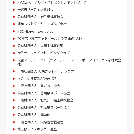
NPO法人 アルファバドミントンネットワーク
一宮町サーフィン業組合
公益財団法人 岩手県体育協会
浦和レッドダイヤモンズ株式会社
NSC Nippon sport club
FC東京（東京フットボールクラブ株式会社）
公益財団法人 大垣市体育連盟
大竹サーフライフセービングクラブ
大宮アルディージャ（エヌ・ティ・ティ・スポーツコミュニティ株式会
社）
一般社団法人 大森フットボールクラブ
おこしやす京都AC株式会社
一般社団法人 鬼ごっこ協会
公益財団法人 香川県スポーツ協会
一般財団法人 北九州市陸上競技協会
公益財団法人 熊本県スポーツ協会
公益財団法人 講道館
一般社団法人 国際雪合戦連合
埼玉県アイスホッケー連盟