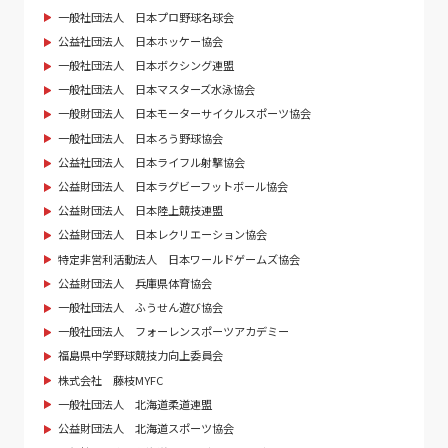
一般社団法人 日本プロ野球名球会
公益社団法人 日本ホッケー協会
一般社団法人 日本ボクシング連盟
一般社団法人 日本マスターズ水泳協会
一般財団法人 日本モーターサイクルスポーツ協会
一般社団法人 日本ろう野球協会
公益社団法人 日本ライフル射撃協会
公益財団法人 日本ラグビーフットボール協会
公益財団法人 日本陸上競技連盟
公益財団法人 日本レクリエーション協会
特定非営利活動法人 日本ワールドゲームズ協会
公益財団法人 兵庫県体育協会
一般社団法人 ふうせん遊び協会
一般社団法人 フォーレンスポーツアカデミー
福島県中学野球競技力向上委員会
株式会社 藤枝MYFC
一般社団法人 北海道柔道連盟
公益財団法人 北海道スポーツ協会