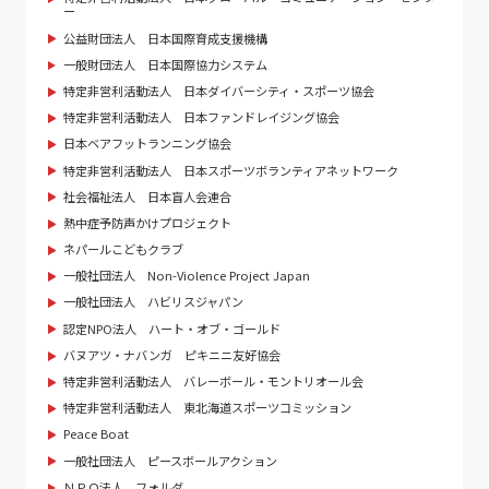
ー
公益財団法人 日本国際育成支援機構
一般財団法人 日本国際協力システム
特定非営利活動法人 日本ダイバーシティ・スポーツ協会
特定非営利活動法人 日本ファンドレイジング協会
日本ベアフットランニング協会
特定非営利活動法人 日本スポーツボランティアネットワーク
社会福祉法人 日本盲人会連合
熱中症予防声かけプロジェクト
ネパールこどもクラブ
一般社団法人 Non-Violence Project Japan
一般社団法人 ハビリスジャパン
認定NPO法人 ハート・オブ・ゴールド
バヌアツ・ナバンガ ピキニニ友好協会
特定非営利活動法人 バレーボール・モントリオール会
特定非営利活動法人 東北海道スポーツコミッション
Peace Boat
一般社団法人 ピースボールアクション
ＮＰＯ法人 フォルダ