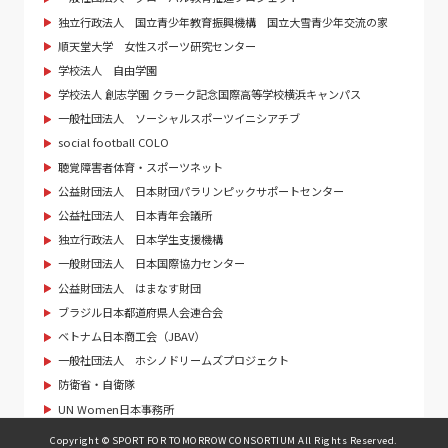
独立行政法人 国立青少年教育振興機構 国立大雪青少年交流の家
順天堂大学 女性スポーツ研究センター
学校法人 自由学園
学校法人 創志学園 クラーク記念国際高等学校横浜キャンパス
一般社団法人 ソーシャルスポーツイニシアチブ
social football COLO
聴覚障害者体育・スポーツネット
公益財団法人 日本財団パラリンピックサポートセンター
公益社団法人 日本青年会議所
独立行政法人 日本学生支援機構
一般財団法人 日本国際協力センター
公益財団法人 はまなす財団
ブラジル日本都道府県人会連合会
ベトナム日本商工会（JBAV）
一般社団法人 ホシノドリームズプロジェクト
防衛省・自衛隊
UN Women日本事務所
Copyright © SPORT FOR TOMORROW CONSORTIUM All Rights Reserved.