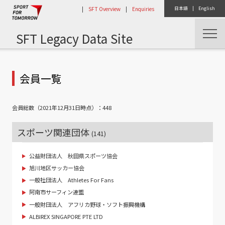
|
SFT Overview
|
Enquiries
日本語
|
English
SFT Legacy Data Site
トップ
コンソーシアム活動
会員一覧
会員総数（2021年12月31日時点）：448
スポーツ関連団体
(141)
公益財団法人 秋田県スポーツ協会
旭川地区サッカー協会
一般社団法人 Athletes For Fans
阿南市サーフィン連盟
一般財団法人 アフリカ野球・ソフト振興機構
ALBIREX SINGAPORE PTE LTD