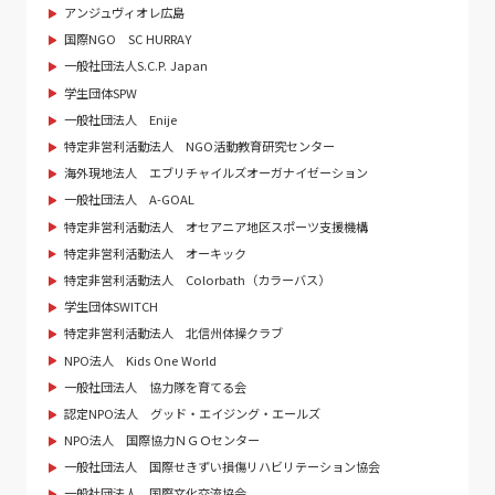
アンジュヴィオレ広島
国際NGO SC HURRAY
一般社団法人S.C.P. Japan
学生団体SPW
一般社団法人 Enije
特定非営利活動法人 NGO活動教育研究センター
海外現地法人 エブリチャイルズオーガナイゼーション
一般社団法人 A-GOAL
特定非営利活動法人 オセアニア地区スポーツ支援機構
特定非営利活動法人 オーキック
特定非営利活動法人 Colorbath（カラーバス）
学生団体SWITCH
特定非営利活動法人 北信州体操クラブ
NPO法人 Kids One World
一般社団法人 協力隊を育てる会
認定NPO法人 グッド・エイジング・エールズ
NPO法人 国際協力ＮＧＯセンター
一般社団法人 国際せきずい損傷リハビリテーション協会
一般社団法人 国際文化交流協会