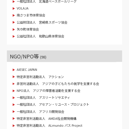
一般社団法人 北海道ベースボールリーグ
VOLAJA
南さつま市体育協会
公益財団法人 宮崎県スポーツ協会
矢巾町体育協会
公益社団法人 和歌山県体育協会
NGO/NPO等
(98)
AIESEC JAPAN
特定非営利活動法人 アクション
非営利活動法人 アジアの子どもたちの就学を支援する会
NPO法人 アジアの障害者活動を支援する会
一般社団法人 アスリートソサエティ
一般社団法人 アセアン・リユース・プロジェクト
一般社団法人 アフリカ開発協会
特定非営利活動法人 AMDA社会開発機構
特定非営利活動法人 ALmundo パス Project