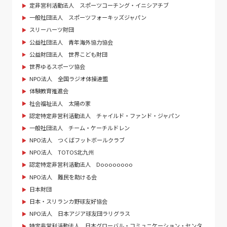
定非営利活動法人 スポーツコーチング・イニシアチブ
一般社団法人 スポーツフォーキッズジャパン
スリーハーツ財団
公益社団法人 青年海外協力協会
公益財団法人 世界こども財団
世界ゆるスポーツ協会
NPO法人 全国ラジオ体操連盟
体験教育推進会
社会福祉法人 太陽の家
認定特定非営利活動法人 チャイルド・ファンド・ジャパン
一般社団法人 チーム・ケーチルドレン
NPO法人 つくばフットボールクラブ
NPO法人 TOTOS北九州
認定特定非営利活動法人 Doooooooo
NPO法人 難民を助ける会
日本財団
日本・スリランカ野球友好協会
NPO法人 日本アジア球友団ラリグラス
特定非営利活動法人 日本グローバル・コミュニケーション・センタ